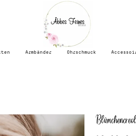
tten
Armbänder
Ohrschmuck
Accessoi
Blümchencreol