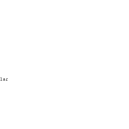
lar
e