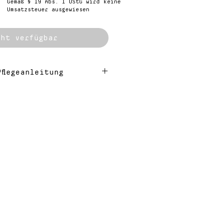
reis
Gemäß § 19 Abs. 1 UStG wird keine
Umsatzsteuer ausgewiesen
ht verfügbar
flegeanleitung
stücke sind von Hand
 somit, können leichte
eiten entstehen, welche
hmuckstück seine
it verleihen.
ltes Messing, 14k
lltes Messing, 925 er
er, transparente
rmationen über das