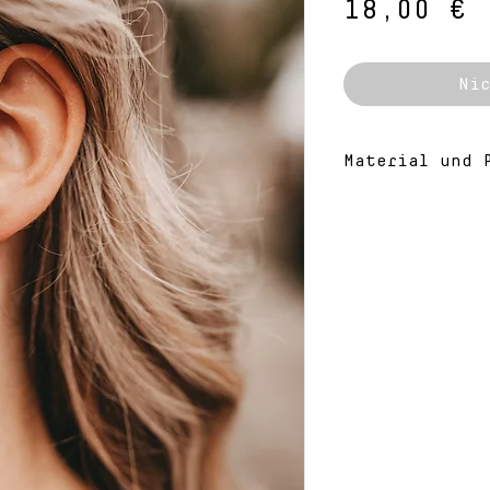
P
18,00 €
Nic
Material und P
Meine Schmuck
gefertigt und
Unregelmäßigk
aber jedem Sc
Einzigartigke
Material:
14k goldgefül
rosegold gefü
Sterling Silb
Glasperlen
Genauere Info