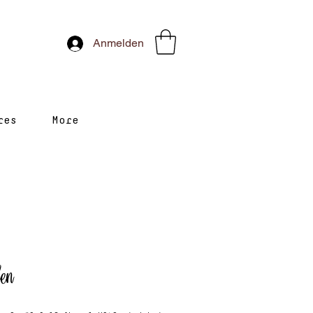
Anmelden
res
More
en