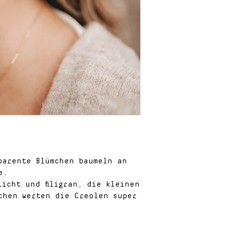
verwendete Mat
der Schmuckst
unter "Materia
parente Blümchen baumeln an
e.
licht und filigran, die kleinen
chen werten die Creolen super