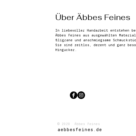
Über Äbbes Feines
In liebevoller Handarbeit entstehen be
Äbbes Feines aus ausgewählten Material
filigrane und anschmiegsame Schmuckstü
Sie sind zeitlos, dezent und ganz beso
Hingucker.
© 2020 Äbbes Feines
aebbesfeines.de