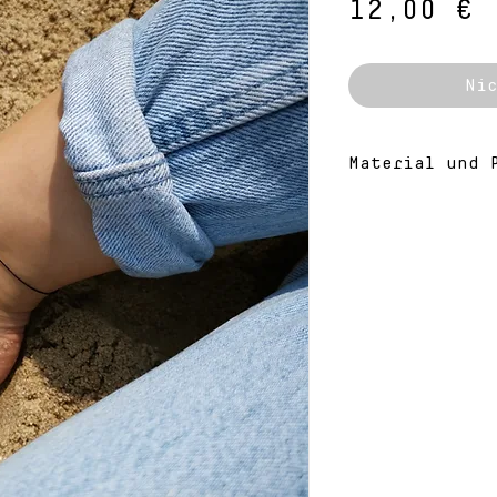
P
12,00 €
Nic
Material und P
Meine Schmuck
gefertigt und
Unregelmäßigk
aber jedem Sc
Einzigartigke
Material
925er Sterlin
goldgefülltes
rosegoldgefül
Plättchen: 4
Genauere Info