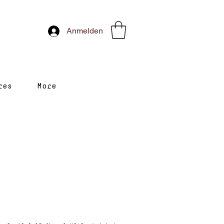
Anmelden
res
More