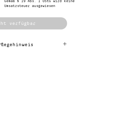
reis
Gemäß § 19 Abs. 1 UStG wird keine
Umsatzsteuer ausgewiesen
ht verfügbar
flegehinweis
stücke sind von Hand
 somit, können leichte
eiten entstehen, welche
hmuckstück seine
it verleihen.
g Silber, 18k
 Messing, 18k
ltes Messing, Nylonband
mm
rmationen über das