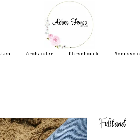
tten
Armbänder
Ohrschmuck
Accessoi
Fußband