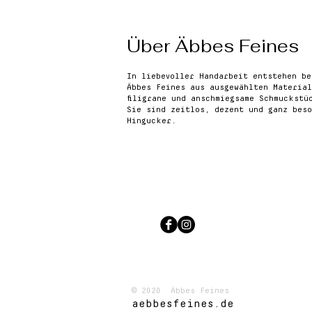
Über Äbbes Feines
In liebevoller Handarbeit entstehen be
Äbbes Feines aus ausgewählten Material
filigrane und anschmiegsame Schmuckstü
Sie sind zeitlos, dezent und ganz beso
Hingucker.
© 2020 Äbbes Feines
aebbesfeines.de