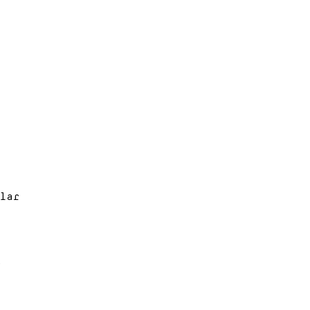
lar
e