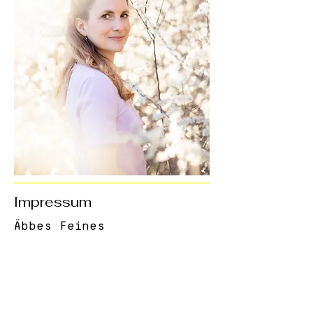
Impressum
Äbbes Feines
Lilienthalstraße 6
36157 Weyhers
E-mail:
aebbes.feines@gmail.com
Website: